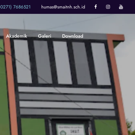
(0271) 7686521
humas@smaitnh.sch.id
Akademik
Galeri
Download