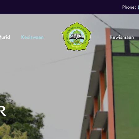
Phone:
urid
Kesiswaan
Kewismaan
r