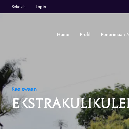
Sekolah
Login
Home
Profil
Penerimaan M
Kesiswaan
Ekstrakulikule