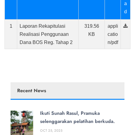
a
d
1
Laporan Rekapitulasi
319.56
appli
Realisasi Penggunaan
KB
catio
Dana BOS Reg. Tahap 2
n/pdf
Recent News
Ikuti Sunah Rasul, Pramuka
selenggarakan pelatihan berkuda.
OCT 25, 2025